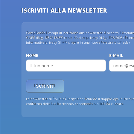
ISCRIVITI ALLA NEWSLETTER
Compilando i campi di iscrizione alla newsletter si accetta il trattame
GDPR (Reg. UE 2016/679) e del Codice privacy (d.lgs. 196/2003). Prima 
informativa privacy
(il link si apre in una nuova finestra o scheda).
NOME
E-MAIL
ISCRIVITI
La newsletter di PollinieAllergia.net richiede il doppio opt-in: ricev
conferma della tua iscrizione, contenente un link da cliccare.