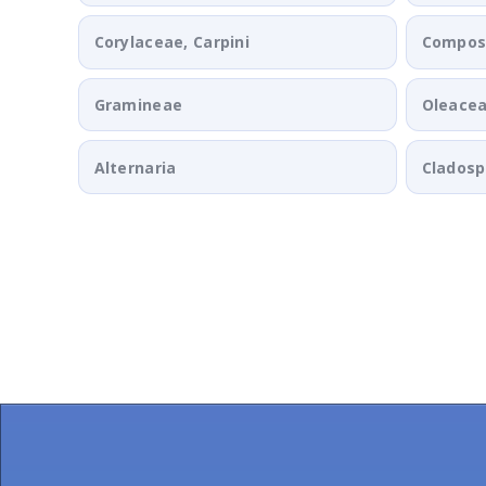
Corylaceae, Carpini
Composi
Gramineae
Oleace
Alternaria
Clados