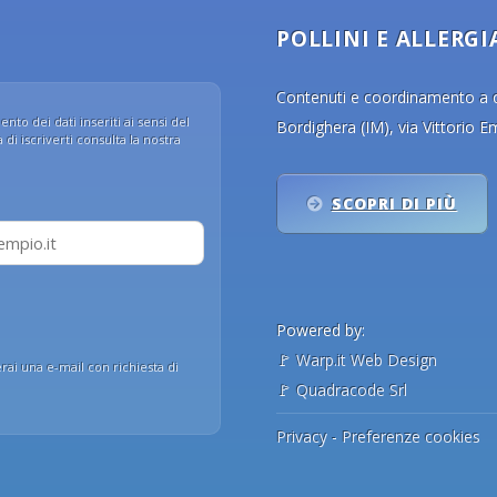
POLLINI E ALLERGI
Contenuti e coordinamento a cu
nto dei dati inseriti ai sensi del
Bordighera (IM), via Vittorio 
di iscriverti consulta la nostra
SCOPRI DI PIÙ
Powered by:
🚩
Warp.it Web Design
erai una e-mail con richiesta di
🚩
Quadracode Srl
Privacy
-
Preferenze cookies