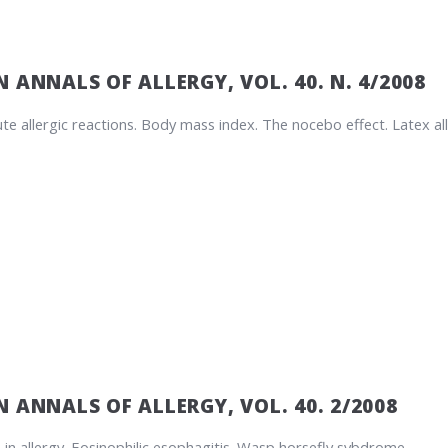
 ANNALS OF ALLERGY, VOL. 40. N. 4/2008
te allergic reactions. Body mass index. The nocebo effect. Latex all
 ANNALS OF ALLERGY, VOL. 40. 2/2008
 in allergy. Eosinophilic esophagitis. Wasp horsefly sybdrome.