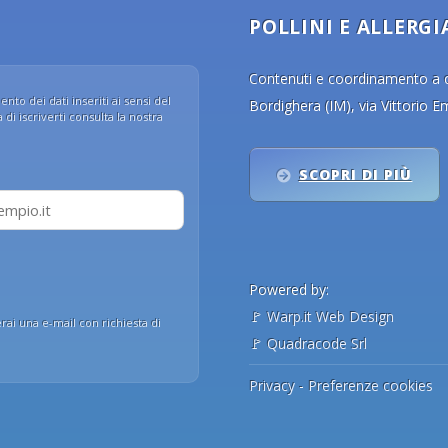
POLLINI E ALLERGI
Contenuti e coordinamento a cu
nto dei dati inseriti ai sensi del
Bordighera (IM), via Vittorio 
di iscriverti consulta la nostra
SCOPRI DI PIÙ
Powered by:
🚩
Warp.it Web Design
erai una e-mail con richiesta di
🚩
Quadracode Srl
Privacy
-
Preferenze cookies