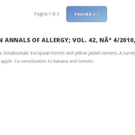
Pagina 1 di 3
PAGINA 2 >
 ANNALS OF ALLERGY; VOL. 42, NÂ° 4/2010
a. Omalizumab. European hornet and yellow jacket venoms. A survey 
 apple. Co-sensitization to banana and tomato.