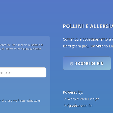
POLLINI E ALLERGI
Contenuti e coordinamento a cu
nto dei dati inseriti ai sensi del
Bordighera (IM), via Vittorio 
di iscriverti consulta la nostra
SCOPRI DI PIÙ
Powered by:
🚩
Warp.it Web Design
erai una e-mail con richiesta di
🚩
Quadracode Srl