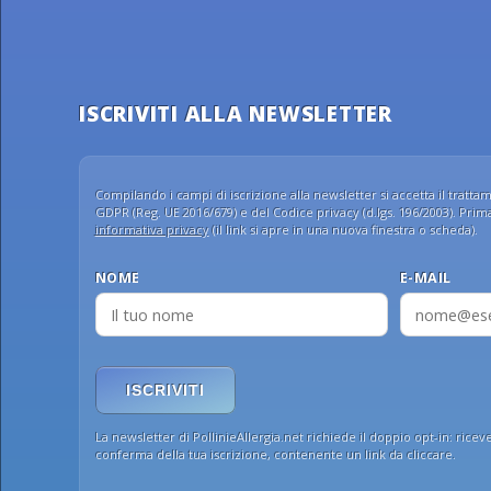
ISCRIVITI ALLA NEWSLETTER
Compilando i campi di iscrizione alla newsletter si accetta il trattame
GDPR (Reg. UE 2016/679) e del Codice privacy (d.lgs. 196/2003). Prima 
informativa privacy
(il link si apre in una nuova finestra o scheda).
NOME
E-MAIL
ISCRIVITI
La newsletter di PollinieAllergia.net richiede il doppio opt-in: ricev
conferma della tua iscrizione, contenente un link da cliccare.