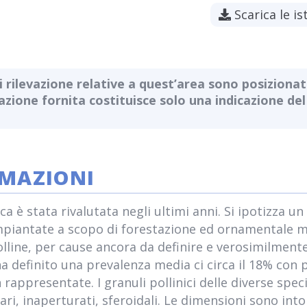
Scarica le is
i rilevazione relative a quest’area sono posizionate
mazione fornita costituisce solo una indicazione del
RMAZIONI
a è stata rivalutata negli ultimi anni. Si ipotizza un
piantate a scopo di forestazione ed ornamentale ma
olline, per cause ancora da definire e verosimilment
ha definito una prevalenza media ci circa il 18% con
rappresentate. I granuli pollinici delle diverse spec
ari, inaperturati, sferoidali. Le dimensioni sono intor