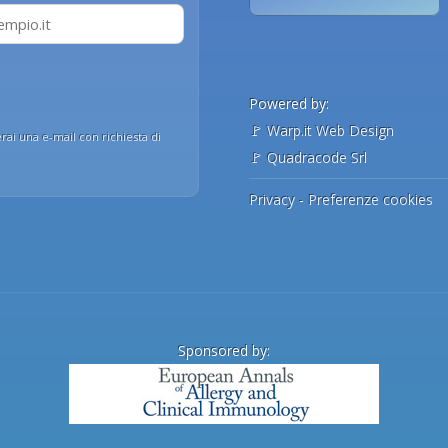
Powered by:
🚩
Warp.it Web Design
erai una e-mail con richiesta di
🚩
Quadracode Srl
Privacy
-
Preferenze cookies
Sponsored by: