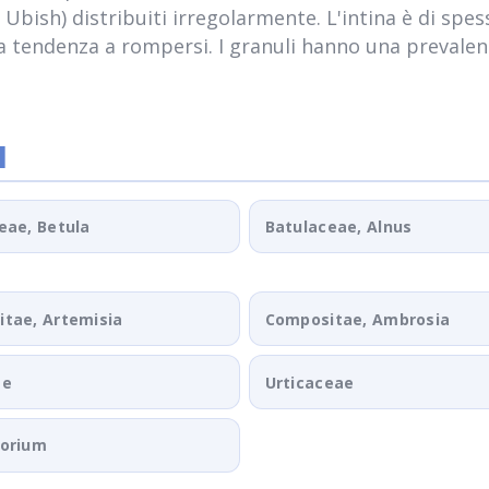
i Ubish) distribuiti irregolarmente. L'intina è di spes
a la tendenza a rompersi. I granuli hanno una prevale
I
eae, Betula
Batulaceae, Alnus
tae, Artemisia
Compositae, Ambrosia
ae
Urticaceae
porium