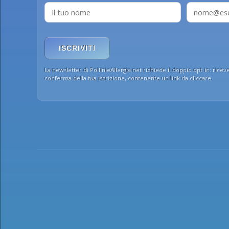
ISCRIVITI
La newsletter di PollinieAllergia.net richiede il doppio opt-in: ricev
conferma della tua iscrizione, contenente un link da cliccare.