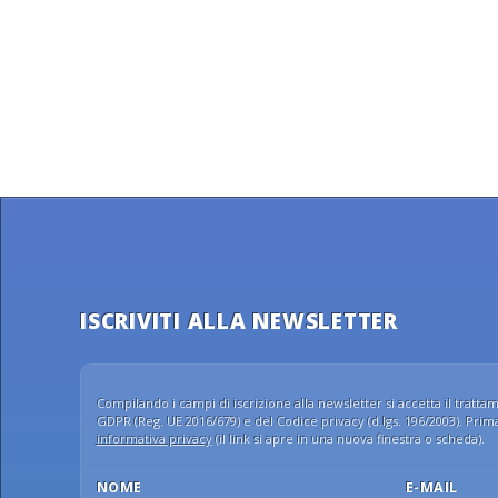
ISCRIVITI ALLA NEWSLETTER
Compilando i campi di iscrizione alla newsletter si accetta il trattame
GDPR (Reg. UE 2016/679) e del Codice privacy (d.lgs. 196/2003). Prima 
informativa privacy
(il link si apre in una nuova finestra o scheda).
NOME
E-MAIL